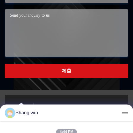
제출
중국 제주특별자치도 제안데시의 메이첸타운에 있는
Shang win
남부산업개발지역
주소
4:44 PM