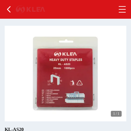
1
/
1
KL-AS20