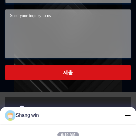
제출
중국 제주특별자치도 제안데시의 메이첸타운에 있는
Shang win
남부산업개발지역
주소
6:19 AM