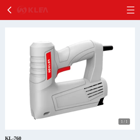
1
/
1
KL-760