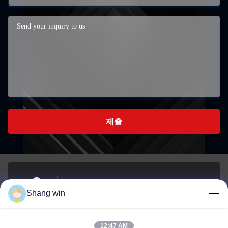
제출
중국 제주특별자치도 제안데시의 메이첸타운에 있는
Shang win
남부산업개발지역
주소
12:47 AM