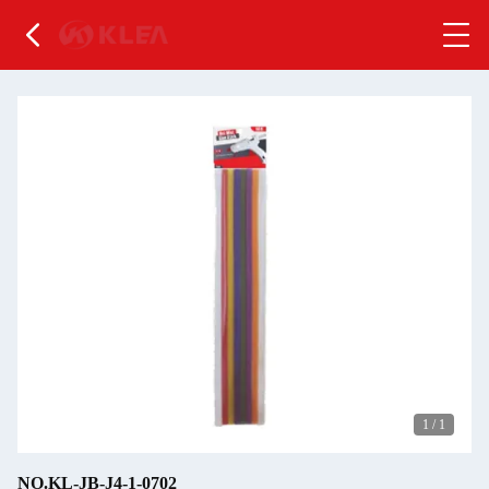
1
/
1
NO.KL-JB-J4-1-0702